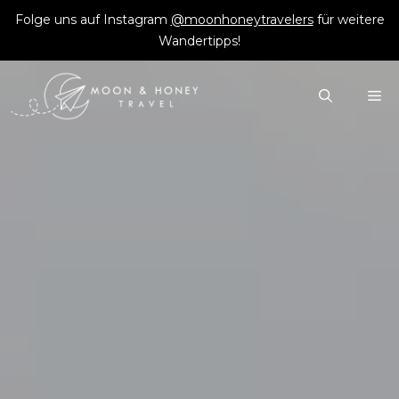
Zum
Folge uns auf Instagram
@moonhoneytravelers
für weitere
Inhalt
Wandertipps!
springen