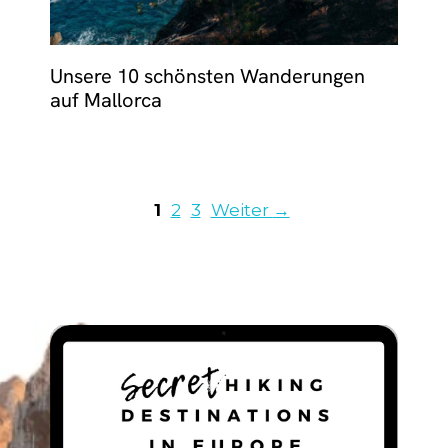
Unsere 10 schönsten Wanderungen
auf Mallorca
Seite
Seite
Seite
1
2
3
Weiter
→