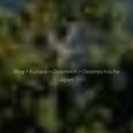
Blog
>
Europa
>
Österreich
>
Österreichische
Alpen