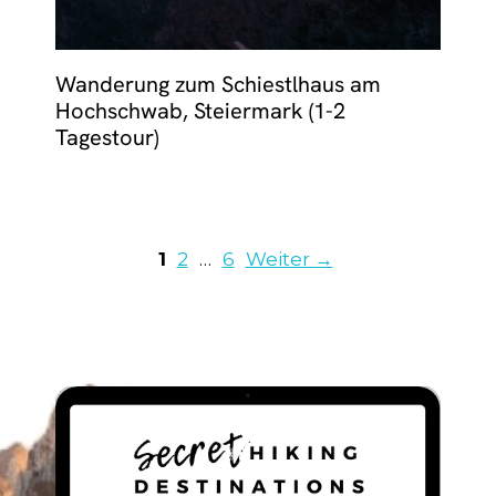
Wanderung zum Schiestlhaus am
Hochschwab, Steiermark (1-2
Tagestour)
Seite
Seite
Seite
1
2
…
6
Weiter
→