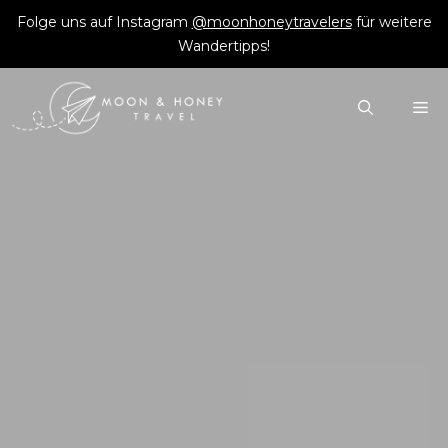
Zum
Folge uns auf Instagram
@moonhoneytravelers
für weitere
Inhalt
Wandertipps!
springen