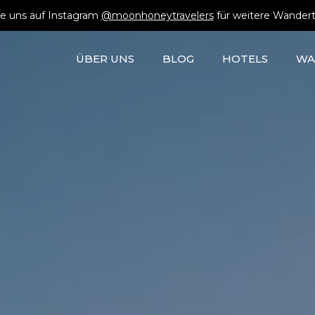
e uns auf Instagram
@moonhoneytravelers
für weitere Wandert
ÜBER UNS
BLOG
HOTELS
WA