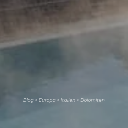
Blog
>
Europa
>
Italien
>
Dolomiten