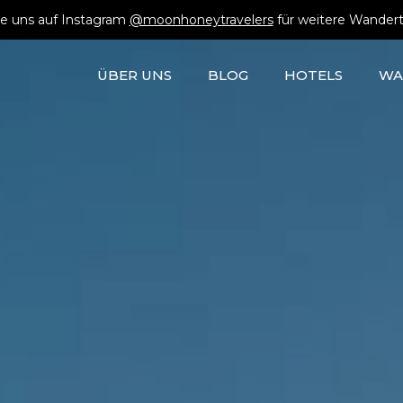
e uns auf Instagram
@moonhoneytravelers
für weitere Wandert
ÜBER UNS
BLOG
HOTELS
WA