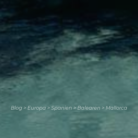
Blog
>
Europa
>
Spanien
>
Balearen
>
Mallorca